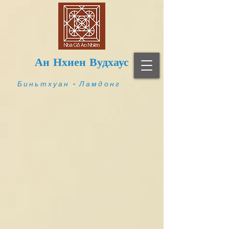
Ан Нхиен Вудхаус
Биньтхуан - Ламдонг