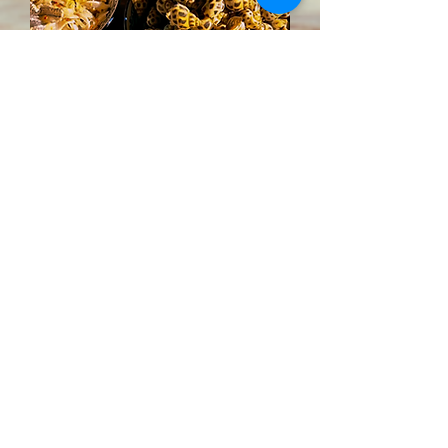
Барбекю из
морепродуктов
В меню барбекю, в том числе
свежие морепродукты, такие
как моллюски, улитки,
устрицы, рыба, креветки,
крабы и многое другое,
выловленные ежедневно.