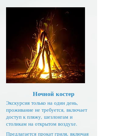
Ночной костер
Экскурсия только на один день,
проживание не требуется, включает
доступ к пляжу, шезлонгам и
столикам на открытом воздухе.
Предлагается прокат гриля, включая