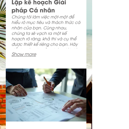
Lập kế hoạch Giải
pháp Cá nhân
Chúng tôi làm việc một-một để
hiểu rõ mục tiêu và thách thức cá
nhân của bạn. Cùng nhau,
chúng ta sẽ vạch ra một kế
hoạch rõ ràng, khả thi và cụ thể
được thiết kế riêng cho bạn. Hãy
để chuyên gia của chúng tôi giúp
Show more
bạn định hướng con đường phía
trước và đạt được thành công
mong muốn.