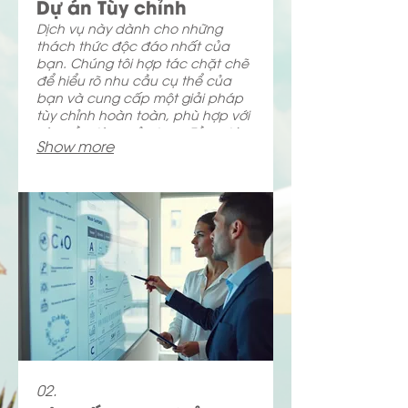
Dự án Tùy chỉnh
Dịch vụ này dành cho những
thách thức độc đáo nhất của
bạn. Chúng tôi hợp tác chặt chẽ
để hiểu rõ nhu cầu cụ thể của
bạn và cung cấp một giải pháp
tùy chỉnh hoàn toàn, phù hợp với
yêu cầu riêng của bạn. Tầm nhìn
Show more
của bạn là bản thiết kế thành
công của chúng tôi, và chúng tôi
kiến tạo nó với sự chính xác và
sáng tạo.
02.