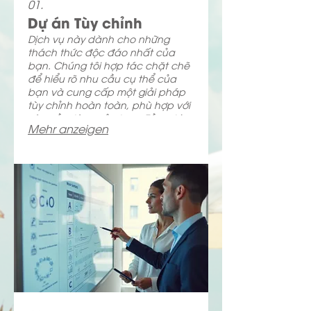
01.
Dự án Tùy chỉnh
Dịch vụ này dành cho những
thách thức độc đáo nhất của
bạn. Chúng tôi hợp tác chặt chẽ
để hiểu rõ nhu cầu cụ thể của
bạn và cung cấp một giải pháp
tùy chỉnh hoàn toàn, phù hợp với
yêu cầu riêng của bạn. Tầm nhìn
Mehr anzeigen
của bạn là bản thiết kế thành
công của chúng tôi, và chúng tôi
kiến tạo nó với sự chính xác và
sáng tạo.