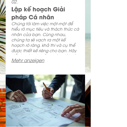
02.
Lập kế hoạch Giải
pháp Cá nhân
Chúng tôi làm việc một-một để
hiểu rõ mục tiêu và thách thức cá
nhân của bạn. Cùng nhau,
chúng ta sẽ vạch ra một kế
hoạch rõ ràng, khả thi và cụ thể
được thiết kế riêng cho bạn. Hãy
để chuyên gia của chúng tôi giúp
Mehr anzeigen
bạn định hướng con đường phía
trước và đạt được thành công
mong muốn.